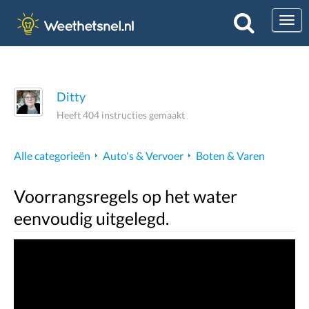
Togg
Ditty
Heeft 404 instructies gemaakt
Alle categorieën
Auto's & Vervoer
Boten & Varen
Voorrangsregels op het water
eenvoudig uitgelegd.