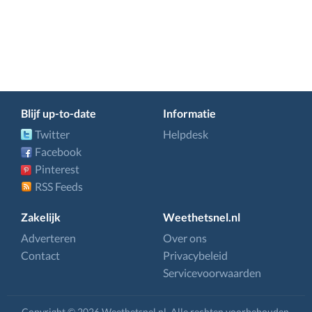
Blijf up-to-date
Informatie
Twitter
Helpdesk
Facebook
Pinterest
RSS Feeds
Zakelijk
Weethetsnel.nl
Adverteren
Over ons
Contact
Privacybeleid
Servicevoorwaarden
Copyright © 2026 Weethetsnel.nl. Alle rechten voorbehouden.