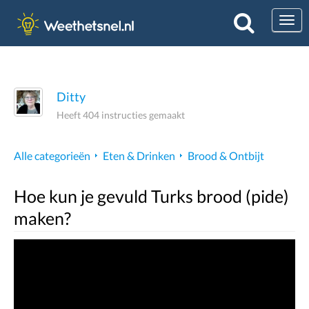
Togg
Ditty
Heeft 404 instructies gemaakt
Alle categorieën
Eten & Drinken
Brood & Ontbijt
Hoe kun je gevuld Turks brood (pide)
maken?