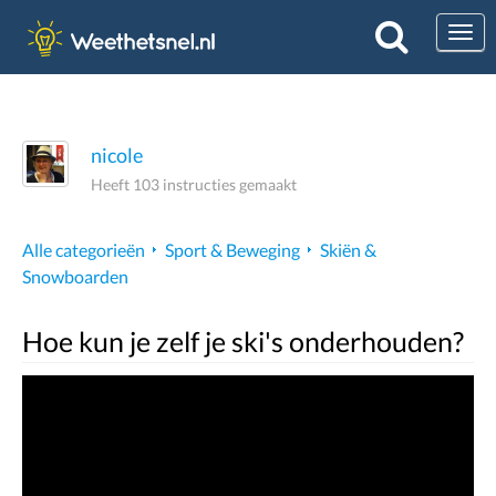
Togg
nicole
Heeft 103 instructies gemaakt
Alle categorieën
Sport & Beweging
Skiën &
Snowboarden
Hoe kun je zelf je ski's onderhouden?