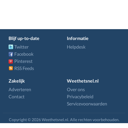
Blijf up-to-date
Informatie
Twitter
Helpdesk
Facebook
Pinterest
RSS Feeds
Zakelijk
Weethetsnel.nl
Adverteren
Over ons
Contact
Privacybeleid
Servicevoorwaarden
Copyright © 2026 Weethetsnel.nl. Alle rechten voorbehouden.