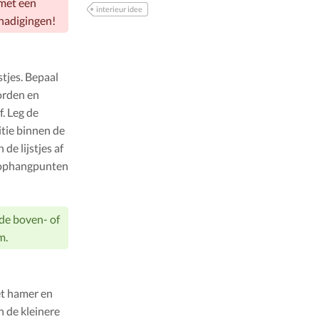
 met een
interieur idee
chadigingen!
stjes. Bepaal
orden en
. Leg de
itie binnen de
e lijstjes af
e ophangpunten
 de boven- of
m.
et hamer en
 de kleinere