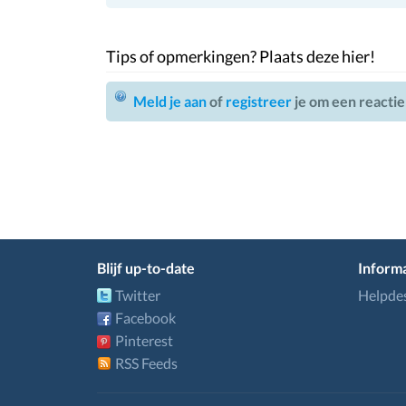
Tips of opmerkingen? Plaats deze hier!
Meld je aan
of
registreer
je om een reactie
Blijf up-to-date
Informa
Twitter
Helpde
Facebook
Pinterest
RSS Feeds