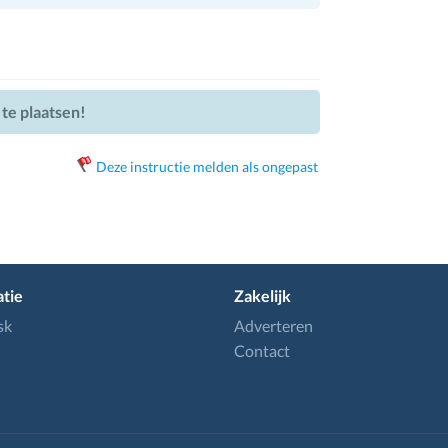
 te plaatsen!
Deze instructie melden als ongepast
tie
Zakelijk
sk
Adverteren
Contact