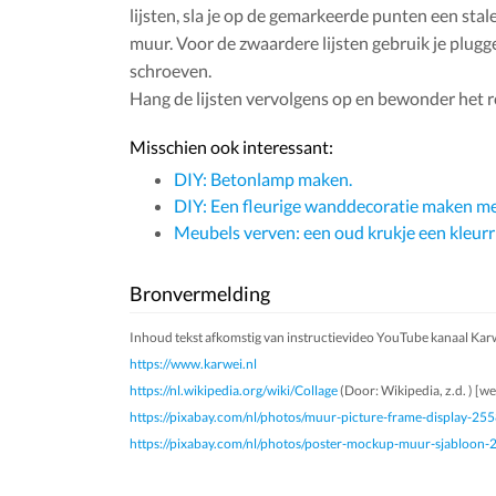
lijsten, sla je op de gemarkeerde punten een stale
muur. Voor de zwaardere lijsten gebruik je plugg
schroeven.
Hang de lijsten vervolgens op en bewonder het r
Misschien ook interessant:
DIY: Betonlamp maken.
DIY: Een fleurige wanddecoratie maken me
Meubels verven: een oud krukje een kleurri
Bronvermelding
Inhoud tekst afkomstig van instructievideo YouTube kanaal Kar
https://www.karwei.nl
https://nl.wikipedia.org/wiki/Collage
(Door: Wikipedia, z.d. ) [we
https://pixabay.com/nl/photos/muur-picture-frame-display-25
https://pixabay.com/nl/photos/poster-mockup-muur-sjabloon