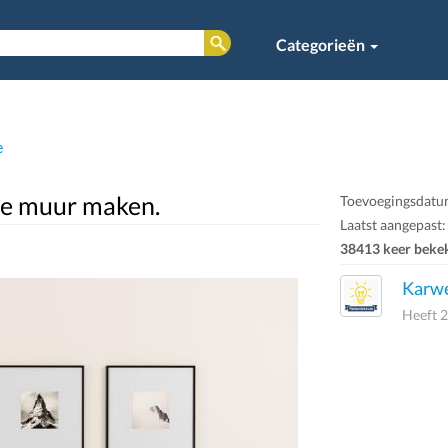
Categorieën
e
 je muur maken.
Toevoegingsdatu
Laatst aangepast:
38413 keer beke
Karw
Heeft 2