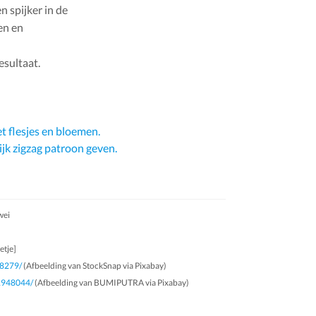
n spijker in de
en en
esultaat.
t flesjes en bloemen.
jk zigzag patroon geven.
wei
etje]
58279/
(Afbeelding van StockSnap via Pixabay)
-2948044/
(Afbeelding van BUMIPUTRA via Pixabay)