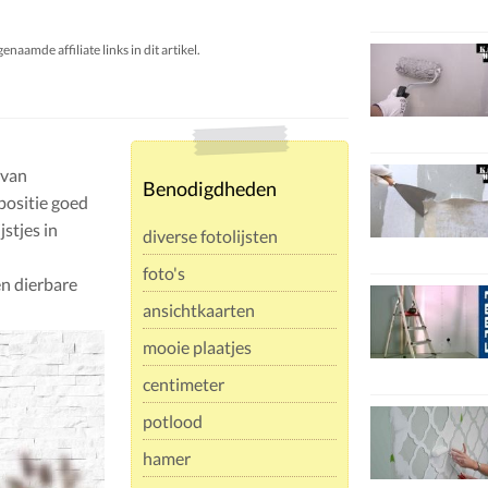
aamde affiliate links in dit artikel.
 van
Benodigdheden
positie goed
jstjes in
diverse fotolijsten
foto's
en dierbare
ansichtkaarten
mooie plaatjes
centimeter
potlood
hamer