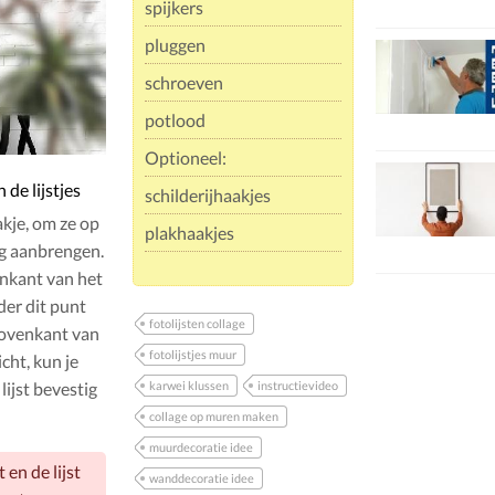
spijkers
pluggen
schroeven
potlood
Optioneel:
de lijstjes
schilderijhaakjes
akje, om ze op
plakhaakjes
og aanbrengen.
nkant van het
nder dit punt
fotolijsten collage
 bovenkant van
fotolijstjes muur
icht, kun je
lijst bevestig
karwei klussen
instructievideo
collage op muren maken
muurdecoratie idee
 en de lijst
wanddecoratie idee