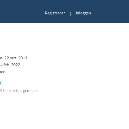
Registreren
Inloggen
|
m: 22 mrt. 2011
 4 feb. 2022
ken
ei
9 instructies gemaakt