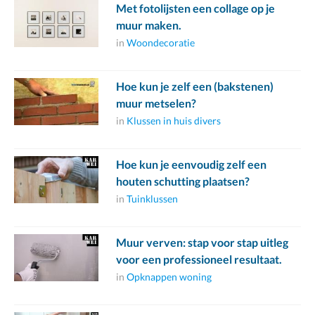
Met fotolijsten een collage op je
muur maken.
in
Woondecoratie
Hoe kun je zelf een (bakstenen)
muur metselen?
in
Klussen in huis divers
Hoe kun je eenvoudig zelf een
houten schutting plaatsen?
in
Tuinklussen
Muur verven: stap voor stap uitleg
voor een professioneel resultaat.
in
Opknappen woning