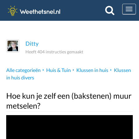
Togg
Ditty
Heeft 404 instructies gemaakt
Alle categorieën
Huis & Tuin
Klussen in huis
Klussen
in huis divers
Hoe kun je zelf een (bakstenen) muur
metselen?