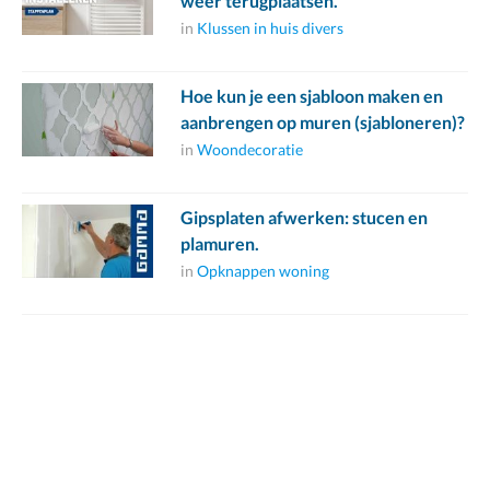
weer terugplaatsen.
in
Klussen in huis divers
Hoe kun je een sjabloon maken en
aanbrengen op muren (sjabloneren)?
in
Woondecoratie
Gipsplaten afwerken: stucen en
plamuren.
in
Opknappen woning