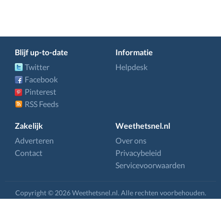
Blijf up-to-date
Informatie
Twitter
Helpdesk
Facebook
Pinterest
RSS Feeds
Zakelijk
Weethetsnel.nl
Adverteren
Over ons
Contact
Privacybeleid
Servicevoorwaarden
Copyright © 2026 Weethetsnel.nl. Alle rechten voorbehouden.