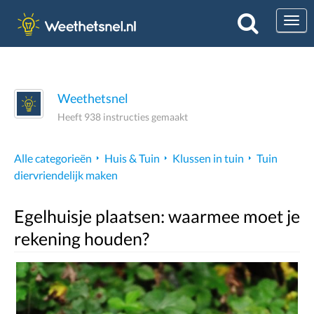
Togg
Weethetsnel
Heeft 938 instructies gemaakt
Alle categorieën
Huis & Tuin
Klussen in tuin
Tuin
diervriendelijk maken
Egelhuisje plaatsen: waarmee moet je
rekening houden?