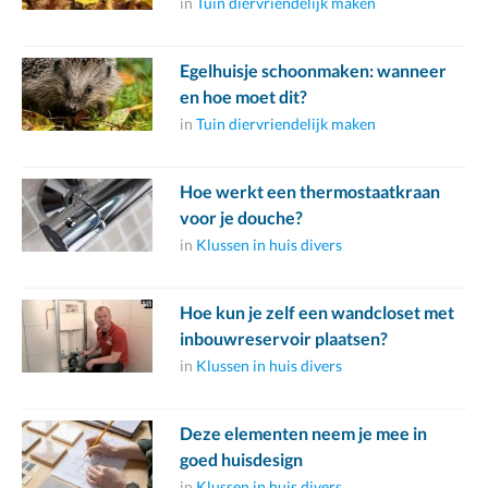
in
Tuin diervriendelijk maken
Egelhuisje schoonmaken: wanneer
en hoe moet dit?
in
Tuin diervriendelijk maken
Hoe werkt een thermostaatkraan
voor je douche?
in
Klussen in huis divers
Hoe kun je zelf een wandcloset met
inbouwreservoir plaatsen?
in
Klussen in huis divers
Deze elementen neem je mee in
goed huisdesign
in
Klussen in huis divers