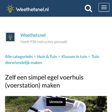
Togg
Weethetsnel
Heeft 938 instructies gemaakt
Alle categorieën
Huis & Tuin
Klussen in tuin
Tuin
diervriendelijk maken
Zelf een simpel egel voerhuis
(voerstation) maken