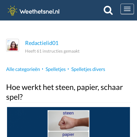
Togg
Redactielid01
Heeft 61 instructies gemaakt
Alle categorieën
Spelletjes
Spelletjes divers
Hoe werkt het steen, papier, schaar
spel?