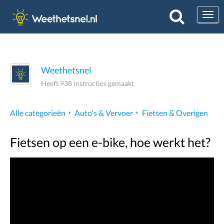
Togg
Weethetsnel
Heeft 938 instructies gemaakt
Alle categorieën
Auto's & Vervoer
Fietsen & Overigen
Fietsen op een e-bike, hoe werkt het?