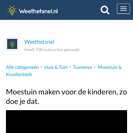
Togg
Weethetsnel
Heeft 938 instructies gemaakt
Alle categorieën
Huis & Tuin
Tuinieren
Moestuin &
Kruidenteelt
Moestuin maken voor de kinderen, zo
doe je dat.