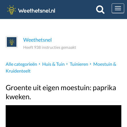
Togg
Weethetsnel
Heeft 938 instructies gemaakt
Alle categorieën
Huis & Tuin
Tuinieren
Moestuin &
Kruidenteelt
Groente uit eigen moestuin: paprika
kweken.