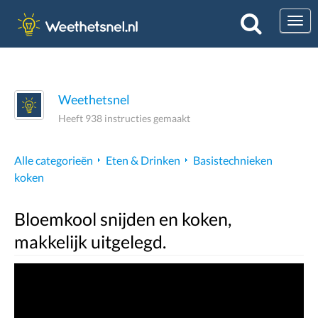
Togg
Weethetsnel
Heeft 938 instructies gemaakt
Alle categorieën
Eten & Drinken
Basistechnieken
koken
Bloemkool snijden en koken,
makkelijk uitgelegd.