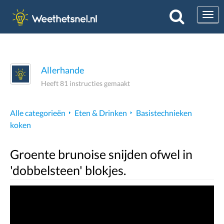
Togg
Allerhande
Heeft 81 instructies gemaakt
Alle categorieën
Eten & Drinken
Basistechnieken
koken
Groente brunoise snijden ofwel in
'dobbelsteen' blokjes.