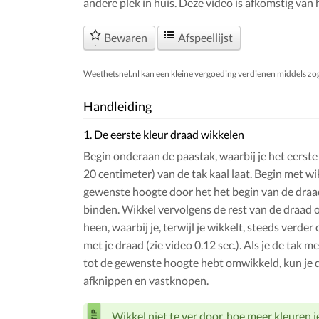
andere plek in huis. Deze video is afkomstig van 
Bewaren
Afspeellijst
Weethetsnel.nl kan een kleine vergoeding verdienen middels zogen
Handleiding
1. De eerste kleur draad wikkelen
Begin onderaan de paastak, waarbij je het eerste 
20 centimeter) van de tak kaal laat. Begin met w
gewenste hoogte door het het begin van de draa
binden. Wikkel vervolgens de rest van de draad 
heen, waarbij je, terwijl je wikkelt, steeds verde
met je draad (zie video 0.12 sec.). Als je de tak m
tot de gewenste hoogte hebt omwikkeld, kun je 
afknippen en vastknopen.
Wikkel niet te ver door, hoe meer kleuren j