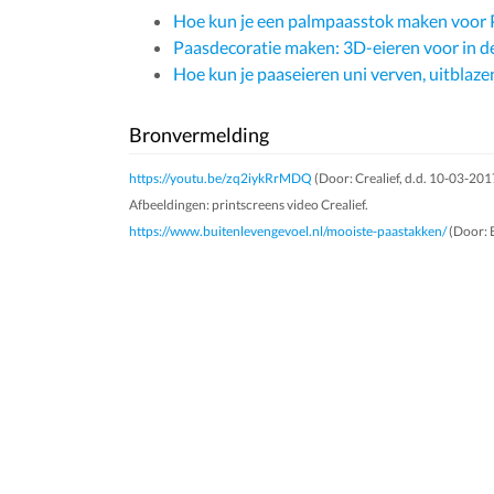
Hoe kun je een palmpaasstok maken voor
Paasdecoratie maken: 3D-eieren voor in d
Hoe kun je paaseieren uni verven, uitblaze
Bronvermelding
https://youtu.be/zq2iykRrMDQ
(Door: Crealief, d.d. 10-03-2017
Afbeeldingen: printscreens video Crealief.
https://www.buitenlevengevoel.nl/mooiste-paastakken/
(Door: B