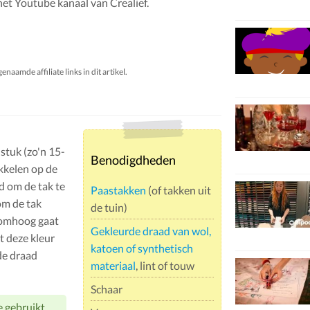
het Youtube kanaal van Crealief.
aamde affiliate links in dit artikel.
stuk (zo'n 15-
Benodigdheden
ikkelen op de
d om de tak te
Paastakken
(of takken uit
om de tak
de tuin)
r omhoog gaat
Gekleurde draad van wol,
et deze kleur
katoen of synthetisch
de draad
materiaal
, lint of touw
Schaar
e gebruikt,