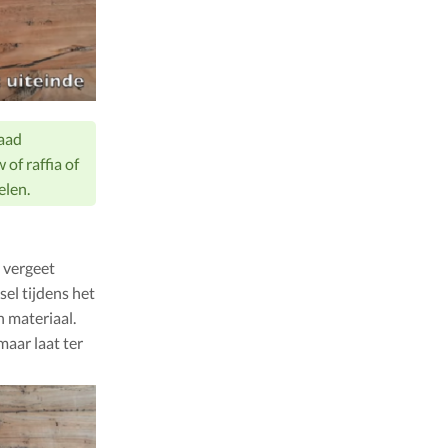
raad
of raffia of
elen.
 vergeet
sel tijdens het
n materiaal.
aar laat ter