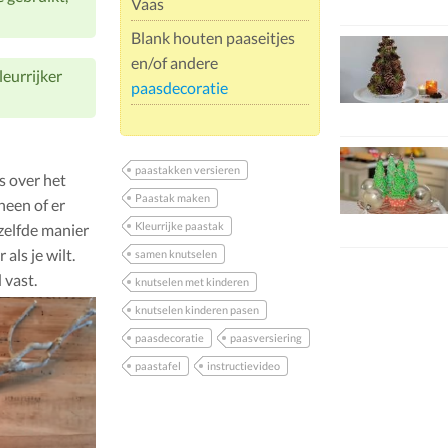
Vaas
Blank houten paaseitjes
en/of andere
leurrijker
paasdecoratie
paastakken versieren
s over het
Paastak maken
heen of er
Kleurrijke paastak
zelfde manier
als je wilt.
samen knutselen
 vast.
knutselen met kinderen
knutselen kinderen pasen
paasdecoratie
paasversiering
paastafel
instructievideo