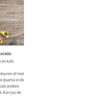
coratie
 en kale
kleuren of met
ze daarna in de
e ook andere
t. Aan jou de