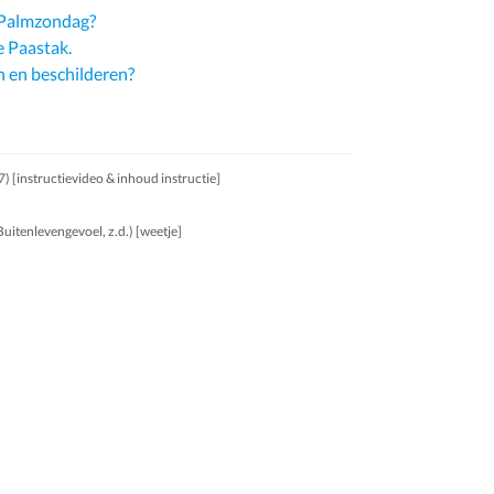
 Palmzondag?
e Paastak.
n en beschilderen?
) [instructievideo & inhoud instructie]
uitenlevengevoel, z.d.) [weetje]