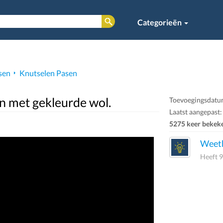
Categorieën
sen
Knutselen Pasen
n met gekleurde wol.
Toevoegingsdatu
Laatst aangepast:
5275 keer bekek
Weeth
Heeft 9