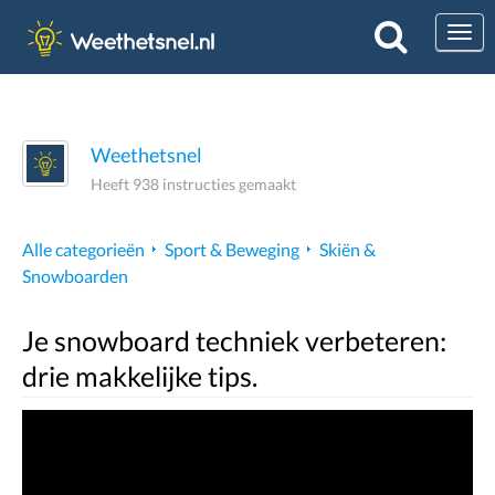
Togg
Weethetsnel
Heeft 938 instructies gemaakt
Alle categorieën
Sport & Beweging
Skiën &
Snowboarden
Je snowboard techniek verbeteren:
drie makkelijke tips.