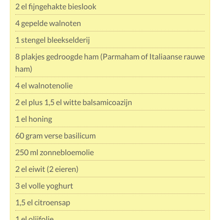
2 el fijngehakte bieslook
4 gepelde walnoten
1 stengel bleekselderij
8 plakjes gedroogde ham (Parmaham of Italiaanse rauwe
ham)
4 el walnotenolie
2 el plus 1,5 el witte balsamicoazijn
1 el honing
60 gram verse basilicum
250 ml zonnebloemolie
2 el eiwit (2 eieren)
3 el volle yoghurt
1,5 el citroensap
1 el olijfolie