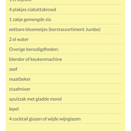
4 plakjes ciabattabrood
1 zakje gemengde sla
eetbare bloemetjes (kerstassortiment Jumbo)
2 el water
Overige benodigdheden:
blender of keukenmachine
zeef
maatbeker
staafmixer
spuitzak met gladde mond
lepel
4 cocktail glazen of wijde wijnglazen