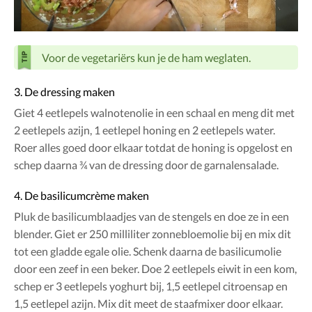
Voor de vegetariërs kun je de ham weglaten.
3. De dressing maken
Giet 4 eetlepels walnotenolie in een schaal en meng dit met
2 eetlepels azijn, 1 eetlepel honing en 2 eetlepels water.
Roer alles goed door elkaar totdat de honing is opgelost en
schep daarna ¾ van de dressing door de garnalensalade.
4. De basilicumcrème maken
Pluk de basilicumblaadjes van de stengels en doe ze in een
blender. Giet er 250 milliliter zonnebloemolie bij en mix dit
tot een gladde egale olie. Schenk daarna de basilicumolie
door een zeef in een beker. Doe 2 eetlepels eiwit in een kom,
schep er 3 eetlepels yoghurt bij, 1,5 eetlepel citroensap en
1,5 eetlepel azijn. Mix dit meet de staafmixer door elkaar.