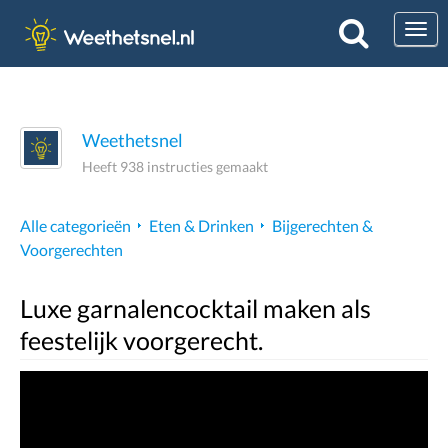
Togg
Weethetsnel
Heeft 938 instructies gemaakt
Alle categorieën
Eten & Drinken
Bijgerechten &
Voorgerechten
Luxe garnalencocktail maken als
feestelijk voorgerecht.