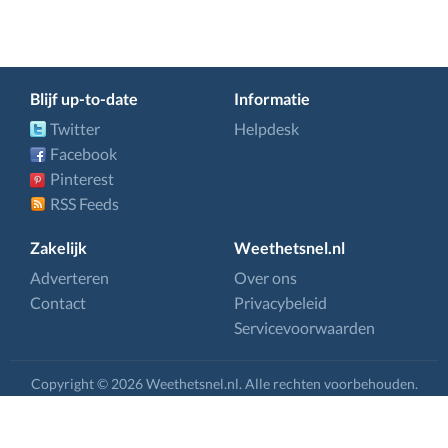
Blijf up-to-date
Informatie
Twitter
Helpdesk
Facebook
Pinterest
RSS Feeds
Zakelijk
Weethetsnel.nl
Adverteren
Over ons
Contact
Privacybeleid
Servicevoorwaarden
Copyright © 2026 Weethetsnel.nl. Alle rechten voorbehouden.