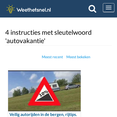
Togg
4 instructies met sleutelwoord
'autovakantie'
Meest recent
Meest bekeken
Veilig autorijden in de bergen, rijtips.