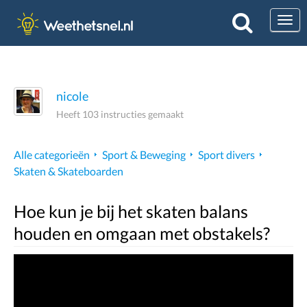
Togg
nicole
Heeft 103 instructies gemaakt
Alle categorieën
Sport & Beweging
Sport divers
Skaten & Skateboarden
Hoe kun je bij het skaten balans
houden en omgaan met obstakels?