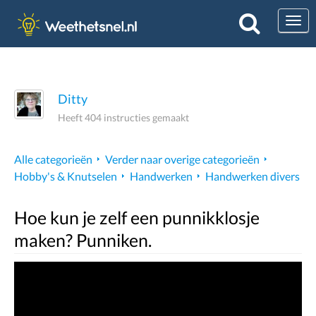
Togg
Ditty
Heeft 404 instructies gemaakt
Alle categorieën
Verder naar overige categorieën
Hobby's & Knutselen
Handwerken
Handwerken divers
Hoe kun je zelf een punnikklosje
maken? Punniken.