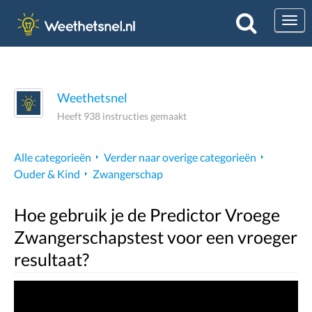
Togg
Weethetsnel
Heeft 938 instructies gemaakt
Alle categorieën
Verder naar overige categorieën
Ouder & Kind
Zwangerschap
Hoe gebruik je de Predictor Vroege
Zwangerschapstest voor een vroeger
resultaat?