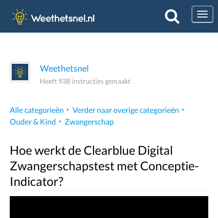
Togg
Weethetsnel
Heeft 938 instructies gemaakt
Alle categorieën
Verder naar overige categorieën
Ouder & Kind
Zwangerschap
Hoe werkt de Clearblue Digital
Zwangerschapstest met Conceptie-
Indicator?