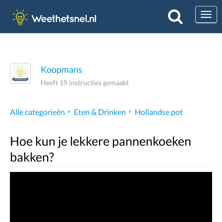
Togg
Koopmans
Heeft 19 instructies gemaakt
Alle categorieën
Eten & Drinken
Hollandse pot
Hoe kun je lekkere pannenkoeken
bakken?