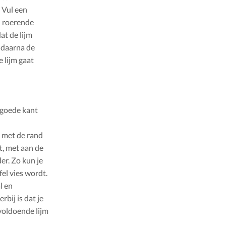
 Vul een
l roerende
at de lijm
t daarna de
 lijm gaat
 goede kant
 met de rand
t, met aan de
er. Zo kun je
el vies wordt.
l en
rbij is dat je
voldoende lijm