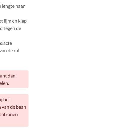
 lengte naar
t lijm en klap
nd tegen de
exacte
van de rol
want dan
elen.
j het
n van de baan
 patronen