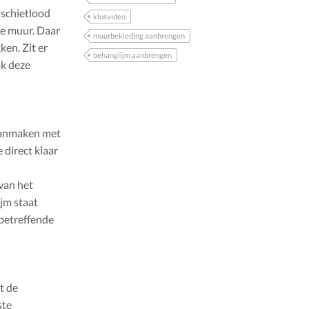
 schietlood
klusvideo
de muur. Daar
muurbekleding aanbrengen
ken. Zit er
behanglijm aanbrengen
ok deze
 aanmaken met
 direct klaar
 van het
jm staat
betreffende
t de
ste