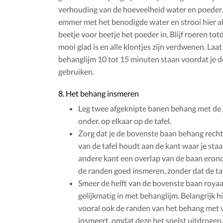
verhouding van de hoeveelheid water en poeder.
emmer met het benodigde water en strooi hier a
beetje voor beetje het poeder in. Blijf roeren totd
mooi glad is en alle klontjes zijn verdwenen. Laa
behanglijm 10 tot 15 minuten staan voordat je de
gebruiken.
8. Het behang insmeren
Leg twee afgeknipte banen behang met de
onder, op elkaar op de tafel.
Zorg dat je de bovenste baan behang recht
van de tafel houdt aan de kant waar je staa
andere kant een overlap van de baan erond
de randen goed insmeren, zonder dat de taf
Smeer de helft van de bovenste baan royaa
gelijkmatig in met behanglijm. Belangrijk hie
vooral ook de randen van het behang met 
insmeert, omdat deze het snelst uitdrogen.