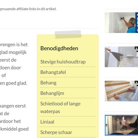
aamde affiliate links in dit artikel.
rengen is het
Benodigdheden
glad mogelijk
eerst de
Stevige huishoudtrap
 doen door
Behangtafel
 of
Behang
en goed glad.
Behanglijm
Schietlood of lange
ehangen eerst
waterpas
at de
ardoor het
Liniaal
ijkmiddel goed
Scherpe schaar