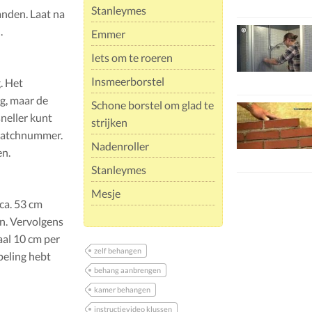
Stanleymes
anden. Laat na
.
Emmer
Iets om te roeren
Insmeerborstel
. Het
ng, maar de
Schone borstel om glad te
neller kunt
strijken
 batchnummer.
Nadenroller
en.
Stanleymes
Mesje
ca. 53 cm
n. Vervolgens
aal 10 cm per
zelf behangen
peling hebt
behang aanbrengen
kamer behangen
instructievideo klussen