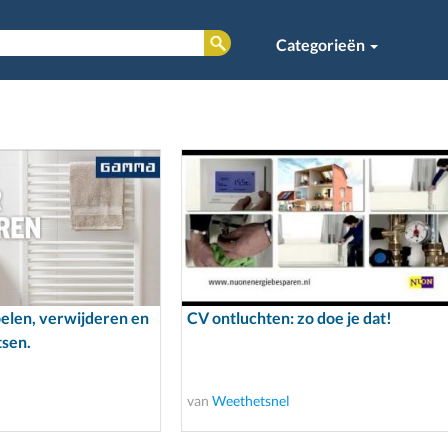
Categorieën
elen, verwijderen en
CV ontluchten: zo doe je dat!
tsen.
van
Weethetsnel