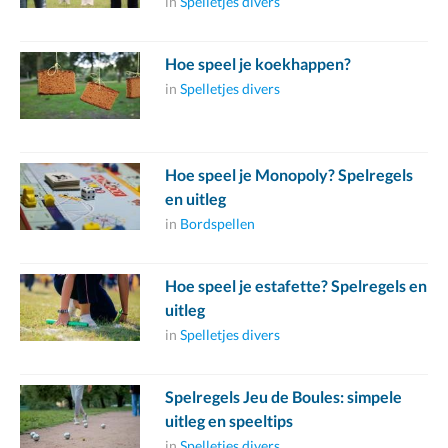
in
Spelletjes divers
Hoe speel je koekhappen?
in
Spelletjes divers
Hoe speel je Monopoly? Spelregels
en uitleg
in
Bordspellen
Hoe speel je estafette? Spelregels en
uitleg
in
Spelletjes divers
Spelregels Jeu de Boules: simpele
uitleg en speeltips
in
Spelletjes divers