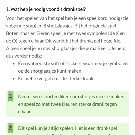
1. Wat heb je nodig voor dit drankspel?
Voor het spelen van het spel heb je een speelbord nodig (zie
volgende stap) en 8 shotglaasjes. Bij het originele spel
Boter, Kaas en Eieren speel je met twee symbolen (de X en
de O) tegen elkaar. Dit werkt bij het drankspel hetzelfde.
Alleen speel je nu met shotglaasjes die je markeert. Je hebt
dus verder nodig:
Een watervaste stift of stickers, waarmee je symbolen
op de shotglaasjes kunt maken.
En niet te vergeten… de sterke drank.
Neem twee soorten likeur om shotjes mee te maken
en speel zo met twee kleuren sterke drank tegen
elkaar.
Dit spel kun je altijd spelen. Het is een drankspel