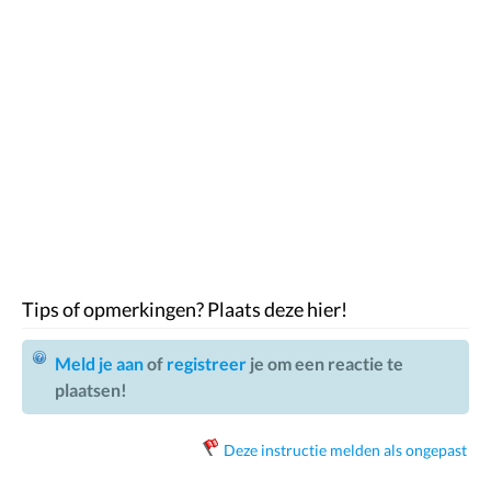
Tips of opmerkingen? Plaats deze hier!
Meld je aan
of
registreer
je om een reactie te
plaatsen!
Deze instructie melden als ongepast