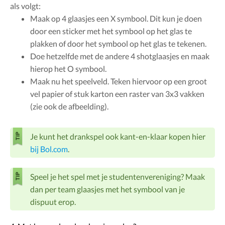
als volgt:
Maak op 4 glaasjes een X symbool. Dit kun je doen
door een sticker met het symbool op het glas te
plakken of door het symbool op het glas te tekenen.
Doe hetzelfde met de andere 4 shotglaasjes en maak
hierop het O symbool.
Maak nu het speelveld. Teken hiervoor op een groot
vel papier of stuk karton een raster van 3x3 vakken
(zie ook de afbeelding).
Je kunt het drankspel ook kant-en-klaar kopen hier
bij Bol.com
.
Speel je het spel met je studentenvereniging? Maak
dan per team glaasjes met het symbool van je
dispuut erop.