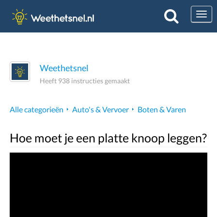
Togg
Weethetsnel
Heeft 938 instructies gemaakt
Alle categorieën
Auto's & Vervoer
Boten & Varen
Hoe moet je een platte knoop leggen?