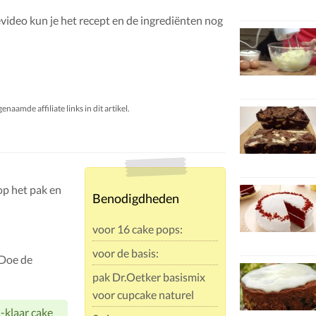
video kun je het recept en de ingrediënten nog
aamde affiliate links in dit artikel.
op het pak en
Benodigdheden
voor 16 cake pops:
voor de basis:
 Doe de
pak Dr.Oetker basismix
voor cupcake naturel
-klaar cake