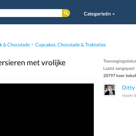
Categorieën
k & Chocolade
Cupcakes, Chocolade & Traktaties
rsieren met vrolijke
Toevoegingsdatum
Laatst aangepast:
20797 keer beke
Ditty
Heeft 4