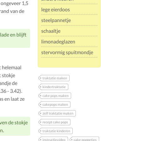
t ongeveer 1,5
lege eierdoos
 rand van de
steelpannetje
schaaltje
ade en blijft
limonadeglazen
stervormig spuitmondje
t helemaal
t stokje
traktatie maken
randje de
kindertraktatie
36 - 3.42).
cake pops maken
s en laat ze
cakepops maken
zelf traktatie maken
jven de stokje
recept cake pops
n.
traktatie kinderen
instructievideo
cake poppetjes