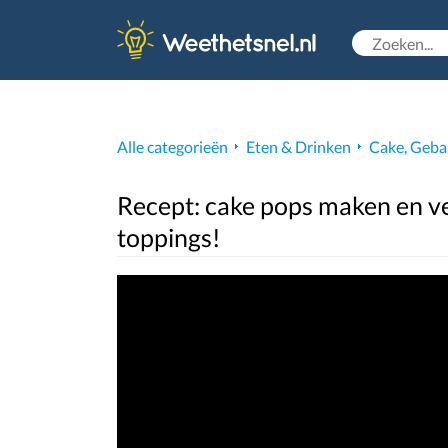
Alle categorieën
Eten & Drinken
Cake, Geba
Recept: cake pops maken en ve
toppings!