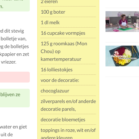
2 eieren
n.
100 g boter
1 dl melk
d dit stevig
16 cupcake vormpjes
bolletje van,
125 g roomkaas (Mon
eg de bolletjes
Chou) op
kpapier en zet
kamertemperatuur
 vriezer.
16 lolliestokjes
voor de decoratie:
chocoglazuur
 blijven ze
zilverparels en/of anderde
decoratie parels,
decoratie bloemetjes
water en giet
toppings in roze, wit en/of
 uit de
andere kleuren