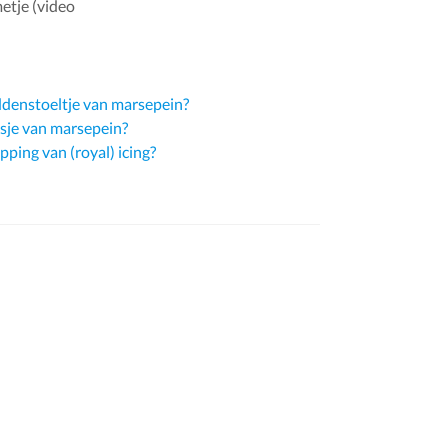
etje (video
ddenstoeltje van marsepein?
osje van marsepein?
ping van (royal) icing?