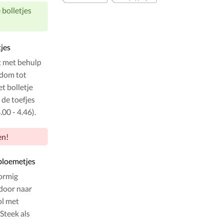
 bolletjes
tjes
it met behulp
ndom tot
t bolletje
 de toefjes
00 - 4.46).
en!
ebloemetjes
vormig
door naar
ol met
Steek als