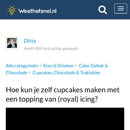
Togg
Ditty
Heeft 404 instructies gemaakt
Alle categorieën
Eten & Drinken
Cake, Gebak &
Chocolade
Cupcakes, Chocolade & Traktaties
Hoe kun je zelf cupcakes maken met
een topping van (royal) icing?