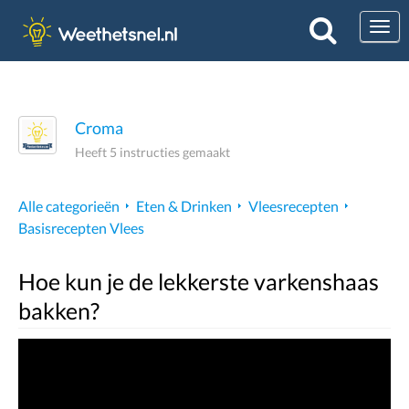
Togg
Croma
Heeft 5 instructies gemaakt
Alle categorieën
Eten & Drinken
Vleesrecepten
Basisrecepten Vlees
Hoe kun je de lekkerste varkenshaas
bakken?