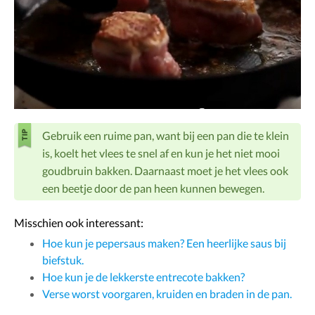
Gebruik een ruime pan, want bij een pan die te klein
is, koelt het vlees te snel af en kun je het niet mooi
goudbruin bakken. Daarnaast moet je het vlees ook
een beetje door de pan heen kunnen bewegen.
Misschien ook interessant:
Hoe kun je pepersaus maken? Een heerlijke saus bij
biefstuk.
Hoe kun je de lekkerste entrecote bakken?
Verse worst voorgaren, kruiden en braden in de pan.