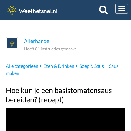
Togg
Allerhande
Heeft 81 instructies gemaakt
Alle categorieën
Eten & Drinken
Soep & Saus
Saus
maken
Hoe kun je een basistomatensaus
bereiden? (recept)