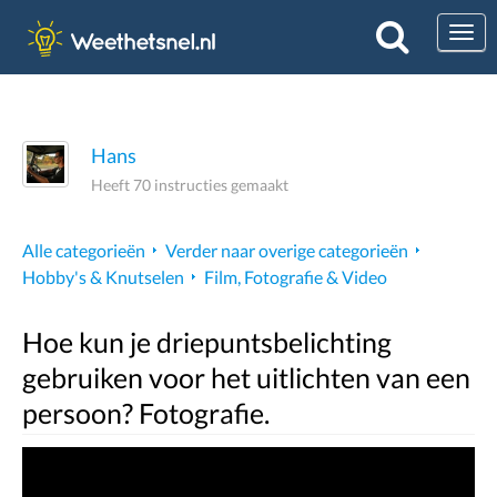
Togg
Hans
Heeft 70 instructies gemaakt
Alle categorieën
Verder naar overige categorieën
Hobby's & Knutselen
Film, Fotografie & Video
Hoe kun je driepuntsbelichting
gebruiken voor het uitlichten van een
persoon? Fotografie.