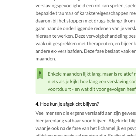
verslavingsgevoeligheid een rol kan spelen, spel
bepaalde trauma’s of karaktereigenschappen mee
daarom bij het stoppen met drugs belangrijk om 
gaan naar de onderliggende redenen van je versl
hieraan te werken. Deze vervolgbehandeling be
vaak uit gesprekken met therapeuten, en bijee
andere ex-verslaafden. Deze fase beslaat vaak e
maanden.
Enkele maanden lijkt lang, maar is relatief 
niets als je kijkt hoe lang een verslaving so
voortduurt - en wat dit voor gevolgen heef
4. Hoe kun je afgekickt blijven?
Veel mensen die ergens verslaafd aan zijn gewee
hier jarenlang vatbaar voor blijven. Afgekickt blij
waar je ook na de fase van het lichamelijk en psy
afkicken mee bezig zal moeten zijn. Er zijn allerlei