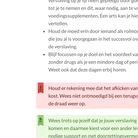
verslaving op je lijf heeft gepleegd door g
tot je te nemen en dit, waar nodig, aan te v
voedingssupplementen. Een arts kan je hier
vertellen.
Houd de moed erin door iemand als rolmo
die jou al is voorgegaan in het succesvol 
de verslaving.
Blijf focussen op je doel en het voordeel v
zonder drugs als je een mindere dag of per
Weet ook dat deze dagen erbij horen.
Houd er rekening mee dat het afkicken van 
kost. Wees niet ontmoedigd bij een terugv
de draad weer op.
Wees trots op jezelf dat je jouw verslaving
komen en daarmee kiest voor een ander le
nodige support en met doorzettingsvermo