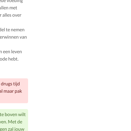
oede voeding
ullen met
 alles over
del te nemen
overwinnen van
an een leven
iode hebt.
drugs tijd
al maar pak
 te boven wilt
ven. Met de
gen zal jouw