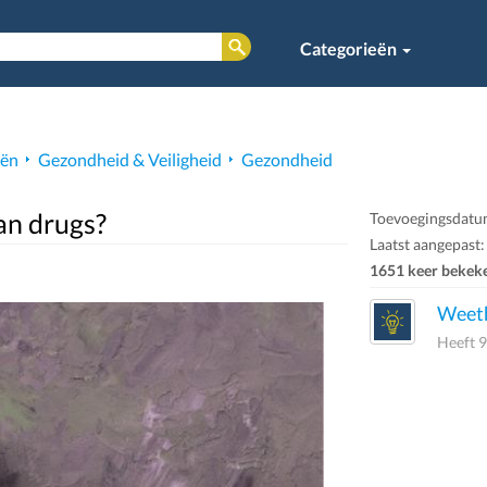
Categorieën
eën
Gezondheid & Veiligheid
Gezondheid
van drugs?
Toevoegingsdatum
Laatst aangepast:
1651 keer bekek
Weeth
Heeft 9