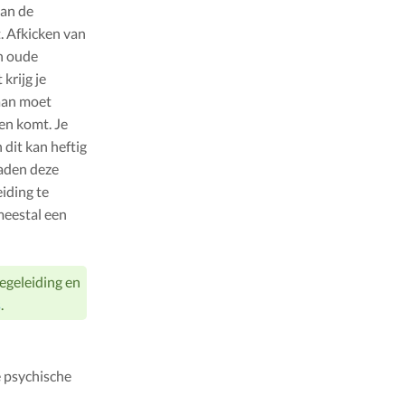
aan de
. Afkicken van
en oude
krijg je
aan moet
en komt. Je
dit kan heftig
raden deze
iding te
meestal een
egeleiding en
s
.
e psychische