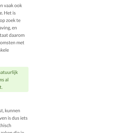
en vaak ook
. Het is
op zoek te
aving, en
staat daarom
nkomsten met
nkele
natuurlijk
ms al
t.
st, kunnen
ven is dus iets
chisch
 zaken die je