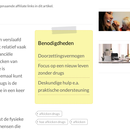
aamde affiliate links in dit artikel.
n verslaafd
Benodigdheden
 relatief vaak
anciële
Doorzettingsvermogen
icken van
Focus op een nieuw leven
 is
zonder drugs
lemaal kunt
Deskundige hulp e.a.
ugs is de
praktische ondersteuning
e in een keer
afkicken drugs
t de fysieke
hoe afkicken drugs
afkicken
 mensen die