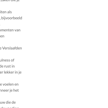
iten als
, bijvoorbeeld
.
momenten van
een
e Verslaafden
ulness of
de rust in
 lekker in je
te voelen en
nneer je het
ouw die de