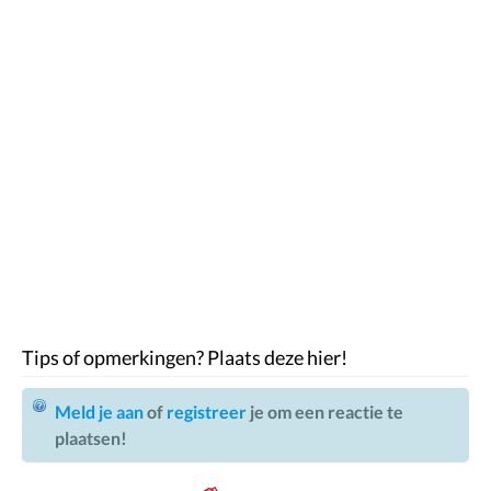
Tips of opmerkingen? Plaats deze hier!
Meld je aan
of
registreer
je om een reactie te
plaatsen!