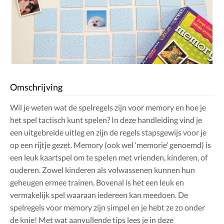
Omschrijving
Wil je weten wat de spelregels zijn voor memory en hoe je
het spel tactisch kunt spelen? In deze handleiding vind je
een uitgebreide uitleg en zijn de regels stapsgewijs voor je
op een rijtje gezet. Memory (ook wel ‘memorie’ genoemd) is
een leuk kaartspel om te spelen met vrienden, kinderen, of
ouderen. Zowel kinderen als volwassenen kunnen hun
geheugen ermee trainen. Bovenal is het een leuk en
vermakelijk spel waaraan iedereen kan meedoen. De
spelregels voor memory zijn simpel en je hebt ze zo onder
de knie! Met wat aanvullende tips lees je in deze