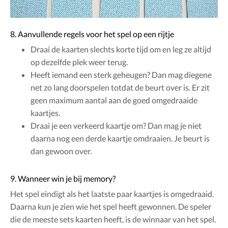
8. Aanvullende regels voor het spel op een rijtje
Draai de kaarten slechts korte tijd om en leg ze altijd
op dezelfde plek weer terug.
Heeft iemand een sterk geheugen? Dan mag diegene
net zo lang doorspelen totdat de beurt over is. Er zit
geen maximum aantal aan de goed omgedraaide
kaartjes.
Draai je een verkeerd kaartje om? Dan mag je niet
daarna nog een derde kaartje omdraaien. Je beurt is
dan gewoon over.
9. Wanneer win je bij memory?
Het spel eindigt als het laatste paar kaartjes is omgedraaid.
Daarna kun je zien wie het spel heeft gewonnen. De speler
die de meeste sets kaarten heeft, is de winnaar van het spel.