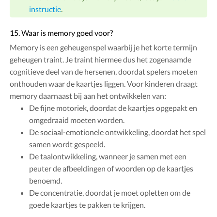
instructie
.
15. Waar is memory goed voor?
Memory is een geheugenspel waarbij je het korte termijn
geheugen traint. Je traint hiermee dus het zogenaamde
cognitieve deel van de hersenen, doordat spelers moeten
onthouden waar de kaartjes liggen. Voor kinderen draagt
memory daarnaast bij aan het ontwikkelen van:
De fijne motoriek, doordat de kaartjes opgepakt en
omgedraaid moeten worden.
De sociaal-emotionele ontwikkeling, doordat het spel
samen wordt gespeeld.
De taalontwikkeling, wanneer je samen met een
peuter de afbeeldingen of woorden op de kaartjes
benoemd.
De concentratie, doordat je moet opletten om de
goede kaartjes te pakken te krijgen.