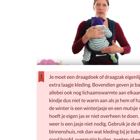
Je moet een draagdoek of draagzak eigenlij
extra laagje kleding. Bovendien geven je bab
allebei ook nog lichaamswarmte aan elkaar 
kindje dus niet te warm aan als je hem of ha
de winter is een winterjasje en een mutsje
hoeft je eigen jas er niet overheen te doen
weer is een jasje niet nodig. Gebruik je de
binnenshuis, rek dan wat kleding bij je baby
rood hoofd, overmatig huilen, zweten of e