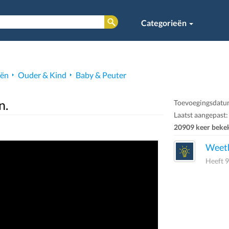
Categorieën
eën
Ouder & Kind
Baby & Peuter
n.
Toevoegingsdatum
Laatst aangepast:
20909 keer beke
Weeth
Heeft 9