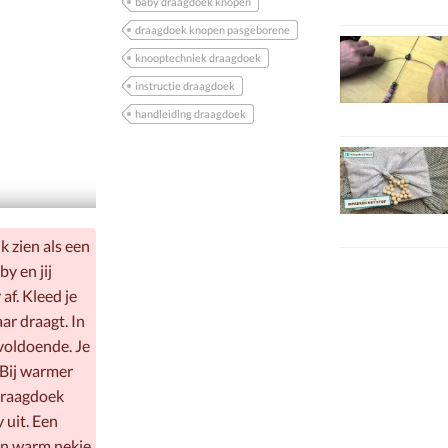
baby draagdoek knopen
draagdoek knopen pasgeborene
knooptechniek draagdoek
instructie draagdoek
handleiding draagdoek
k zien als een
y en jij
af. Kleed je
ar draagt. In
 voldoende. Je
. Bij warmer
 draagdoek
 uit. Een
en warm nekje