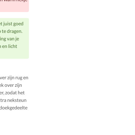
et juist goed
 te dragen.
ing van je
 en licht
ver zijn rug en
k over zijn
r, zodat het
xtra neksteun
 doekgedeelte