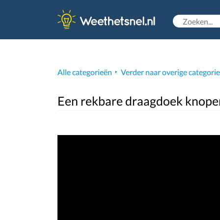
Alle categorieën
Verder naar overige categori
Een rekbare draagdoek knope