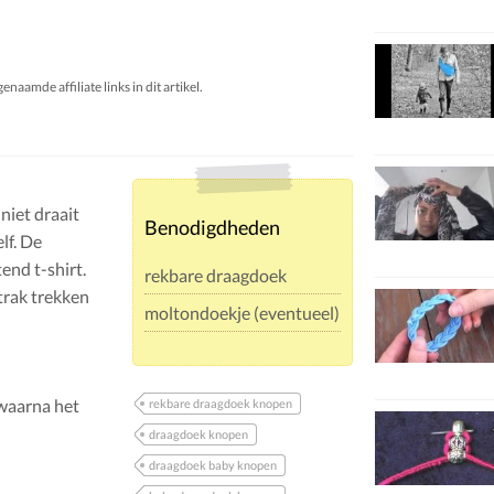
aamde affiliate links in dit artikel.
niet draait
Benodigdheden
lf. De
end t-shirt.
rekbare draagdoek
trak trekken
moltondoekje (eventueel)
 waarna het
rekbare draagdoek knopen
draagdoek knopen
draagdoek baby knopen