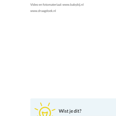
Video en fotomateriaal: www.babybij.nl
www.draagdoek.nl
Wist je dit?