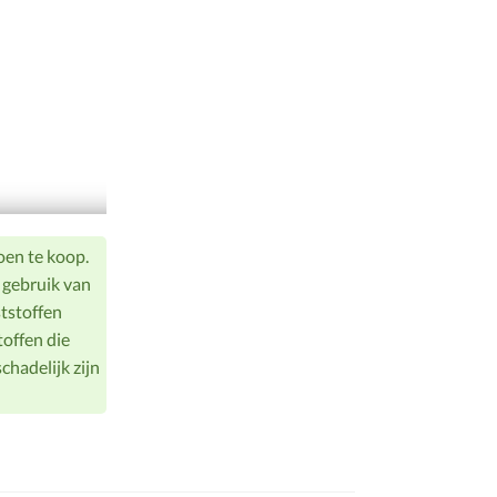
oen te koop.
 gebruik van
ststoffen
offen die
chadelijk zijn