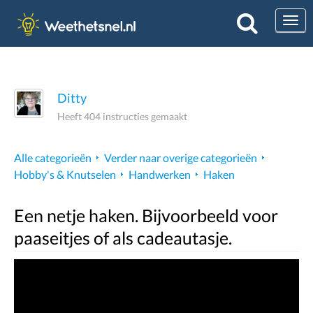
Togg
Ditty
Heeft 404 instructies gemaakt
Alle categorieën
Verder naar overige categorieën
Hobby's & Knutselen
Handwerken
Haken
Een netje haken. Bijvoorbeeld voor
paaseitjes of als cadeautasje.