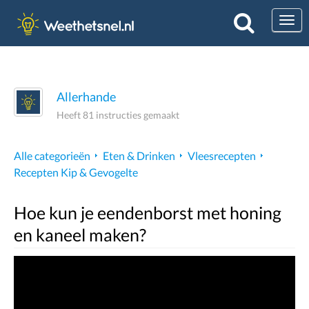
Togg
Allerhande
Heeft 81 instructies gemaakt
Alle categorieën
Eten & Drinken
Vleesrecepten
Recepten Kip & Gevogelte
Hoe kun je eendenborst met honing
en kaneel maken?