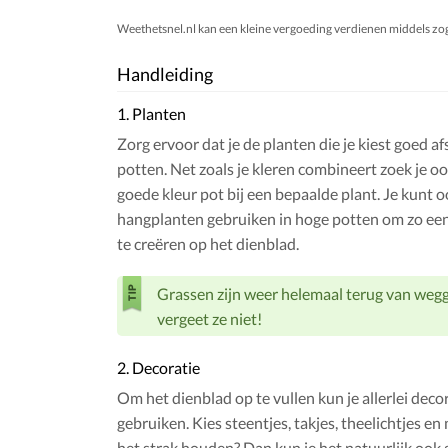
Weethetsnel.nl kan een kleine vergoeding verdienen middels zogen
Handleiding
1. Planten
Zorg ervoor dat je de planten die je kiest goed a
potten. Net zoals je kleren combineert zoek je o
goede kleur pot bij een bepaalde plant. Je kunt 
hangplanten gebruiken in hoge potten om zo een 
te creëren op het dienblad.
Grassen zijn weer helemaal terug van weg
vergeet ze niet!
2. Decoratie
Om het dienblad op te vullen kun je allerlei deco
gebruiken. Kies steentjes, takjes, theelichtjes en 
het strak houden? Dan kun je het natuurlijk ook