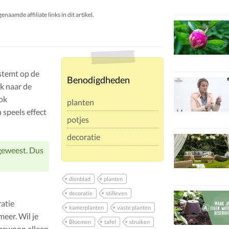
aamde affiliate links in dit artikel.
fstemt op de
Benodigdheden
ok naar de
ook
planten
speels effect
potjes
decoratie
geweest. Dus
dienblad
planten
decoratie
stilleven
ratie
kamerplanten
vaste planten
meer. Wil je
Bloemen
tafel
struiken
 gewoon alleen