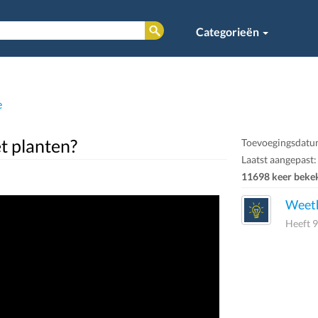
Categorieën
e
t planten?
Toevoegingsdatum
Laatst aangepast: 
11698 keer beke
Weeth
Heeft 9