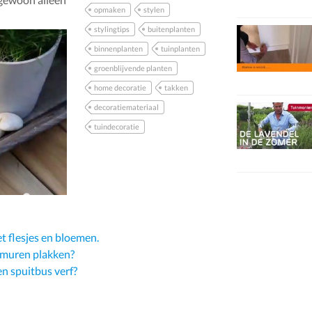
opmaken
stylen
stylingtips
buitenplanten
binnenplanten
tuinplanten
groenblijvende planten
home decoratie
takken
decoratiemateriaal
tuindecoratie
t flesjes en bloemen.
p muren plakken?
n spuitbus verf?