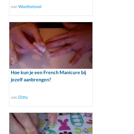
van
Weethetsnel
Hoe kun je een French Manicure bij
jezelf aanbrengen?
van
Ditty