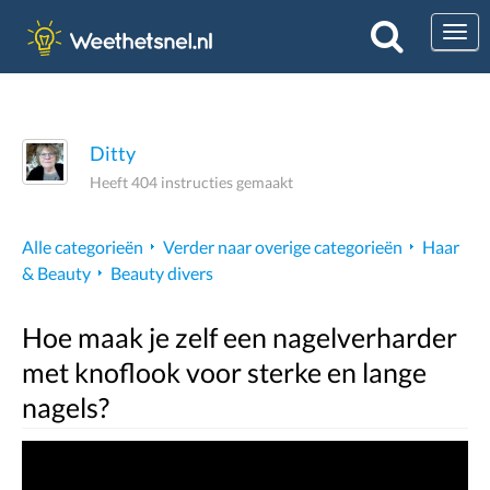
Togg
Ditty
Heeft 404 instructies gemaakt
Alle categorieën
Verder naar overige categorieën
Haar
& Beauty
Beauty divers
Hoe maak je zelf een nagelverharder
met knoflook voor sterke en lange
nagels?