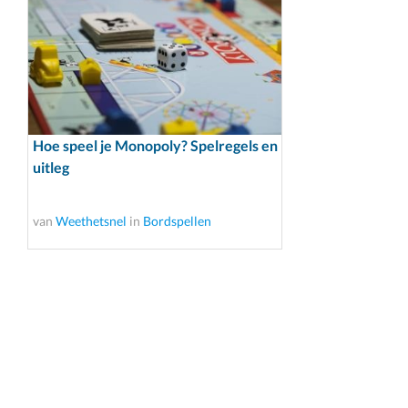
Hoe speel je Monopoly? Spelregels en
uitleg
van
Weethetsnel
in
Bordspellen