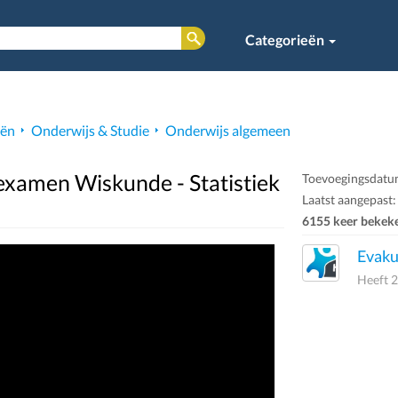
Categorieën
eën
Onderwijs & Studie
Onderwijs algemeen
dexamen Wiskunde - Statistiek
Toevoegingsdatum
Laatst aangepast:
6155 keer bekek
Evaku
Heeft 2