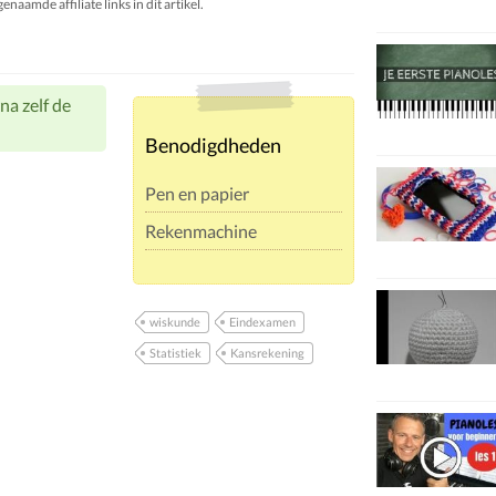
aamde affiliate links in dit artikel.
na zelf de
Benodigdheden
Pen en papier
Rekenmachine
wiskunde
Eindexamen
Statistiek
Kansrekening