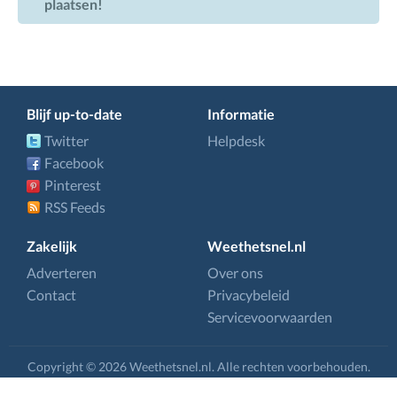
plaatsen!
Blijf up-to-date
Informatie
Twitter
Helpdesk
Facebook
Pinterest
RSS Feeds
Zakelijk
Weethetsnel.nl
Adverteren
Over ons
Contact
Privacybeleid
Servicevoorwaarden
Copyright © 2026 Weethetsnel.nl. Alle rechten voorbehouden.