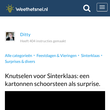
Togg
Ditty
Heeft 404 instructies gemaakt
Alle categorieën
Feestdagen & Vieringen
Sinterklaas
Surprises & divers
Knutselen voor Sinterklaas: een
kartonnen schoorsteen als surprise.