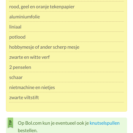
rood, geel en oranje tekenpapier
aluminiumfolie
liniaal
potlood
hobbymesje of ander scherp mesje
zwarte en witte verf
2 penselen
schaar
nietmachine en nietjes
zwarte viltstift
Op Bol.com kun je eventueel ook je
knutselspullen
bestellen.