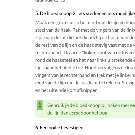
5. De bloedknoop 2: iets sterker en iets moeilijke
Maak een grote lus in het eind van de lijn en ho
steel van de haak. Pak met de vingers van de lin
zijde van de lus die het dichts bij de bocht van de
de rest van de lijn en de haak stevig vast met de 
rechterhand . Draai de "linker"kant van de lus zo'
rond de haaksteel en het naar links uitstekende 
lijn , naar het bledje toe. Houd vervolgens de lu
vingers van je rechterhand en trek met je linker
eind van de lijn om de lus dicht te trekken. Stevi
en het uiteinde kort afknippen .
Gebruik je de bloedknoop bij haken met een
de lijn dan eerst door het oog.
6. Een boilie bevestigen