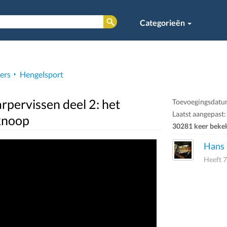
Categorieën
vers
Hengelsport
rpervissen deel 2: het
Toevoegingsdatu
Laatst aangepast
knoop
30281 keer beke
Hans
Heeft 7