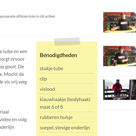
aamde affiliate links in dit artikel.
je tube en een
Benodigdheden
 zorgt ervoor
op gooit. De
stukje tube
me. Mocht de
clip
e vis vrij weg
vislood
klauwhaakje (bodyhaak)
maat 6 of 8
riaal
rubberen hulsje
video en volg
nderlijn
soepel, stevige onderlijn