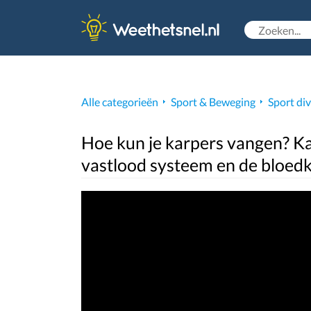
Alle categorieën
Sport & Beweging
Sport di
Hoe kun je karpers vangen? Ka
vastlood systeem en de bloed