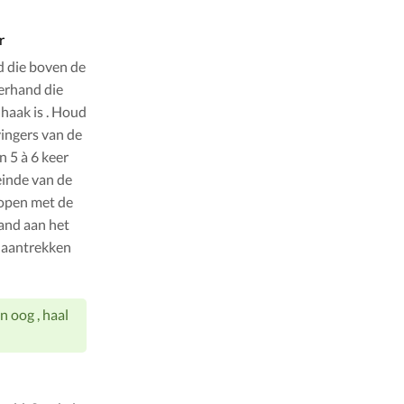
r
ud die boven de
kerhand die
 haak is . Houd
vingers van de
n 5 à 6 keer
einde van de
s open met de
hand aan het
g aantrekken
 oog , haal