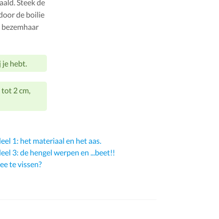
aald. Steek de
oor de boilie
je bezemhaar
 je hebt.
 tot 2 cm,
el 1: het materiaal en het aas.
el 3: de hengel werpen en ...beet!!
e te vissen?