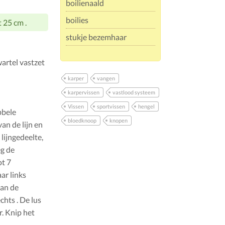
boilienaald
boilies
t 25 cm .
stukje bezemhaar
wartel vastzet
karper
vangen
karpervissen
vastlood systeem
Vissen
sportvissen
hengel
bbele
bloedknoop
knopen
an de lijn en
lijngedeelte,
eg de
ot 7
ar links
van de
chts . De lus
. Knip het