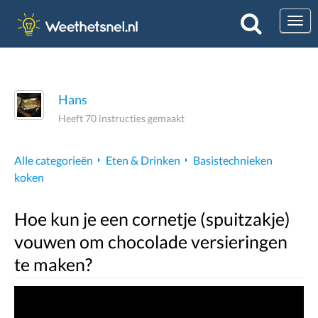
Togg
Hans
Heeft 70 instructies gemaakt
Alle categorieën
Eten & Drinken
Basistechnieken
koken
Hoe kun je een cornetje (spuitzakje)
vouwen om chocolade versieringen
te maken?