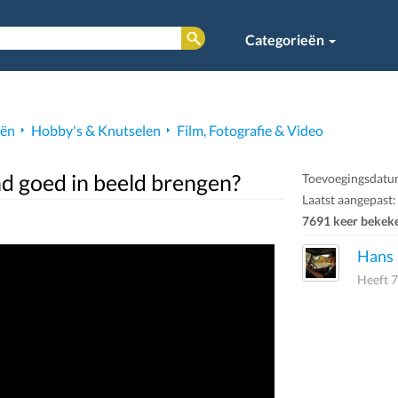
Categorieën
eën
Hobby's & Knutselen
Film, Fotografie & Video
nd goed in beeld brengen?
Toevoegingsdatu
Laatst aangepast:
7691 keer bekek
Hans
Heeft 7