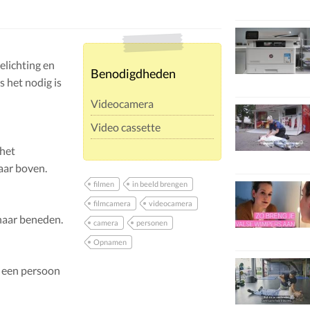
elichting en
Benodigdheden
s het nodig is
Videocamera
Video cassette
 het
aar boven.
filmen
in beeld brengen
filmcamera
videocamera
 naar beneden.
camera
personen
Opnamen
m een persoon