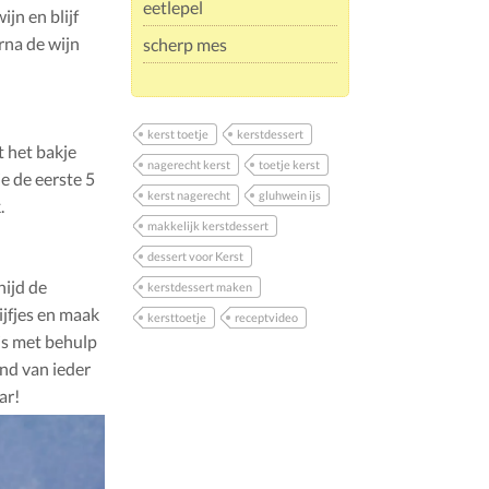
eetlepel
jn en blijf
erna de wijn
scherp mes
kerst toetje
kerstdessert
t het bakje
nagerecht kerst
toetje kerst
je de eerste 5
kerst nagerecht
gluhwein ijs
.
makkelijk kerstdessert
dessert voor Kerst
nijd de
kerstdessert maken
ijfjes en maak
kersttoetje
receptvideo
ijs met behulp
and van ieder
ar!