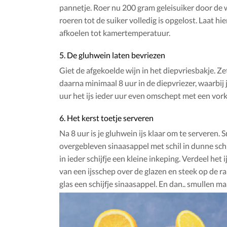
pannetje. Roer nu 200 gram geleisuiker door de wi
roeren tot de suiker volledig is opgelost. Laat hi
afkoelen tot kamertemperatuur.
5. De gluhwein laten bevriezen
Giet de afgekoelde wijn in het diepvriesbakje. Ze
daarna minimaal 8 uur in de diepvriezer, waarbij 
uur het ijs ieder uur even omschept met een vork
6. Het kerst toetje serveren
Na 8 uur is je gluhwein ijs klaar om te serveren. S
overgebleven sinaasappel met schil in dunne sch
in ieder schijfje een kleine inkeping. Verdeel het 
van een ijsschep over de glazen en steek op de r
glas een schijfje sinaasappel. En dan.. smullen ma