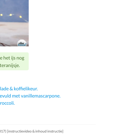
e het ijs nog
eranijsje.
lade & koffielikeur.
evuld met vanillemascarpone.
roccoli.
17) [instructievideo & inhoud instructie]