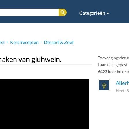
Categorieën
rst
Kerstrecepten
Dessert & Zoet
s maken van gluhwein.
Toevoegingsdatum
Laatst aangepast:
6423 keer bekek
Aller
Heeft 8