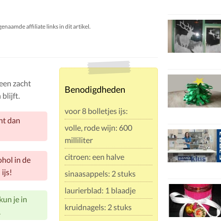
aamde affiliate links in dit artikel.
 een zacht
Benodigdheden
blijft.
voor 8 bolletjes ijs:
ant dan
volle, rode wijn: 600
milliliter
citroen: een halve
ohol in de
ijs!
sinaasappels: 2 stuks
laurierblad: 1 blaadje
kun je in
kruidnagels: 2 stuks
.