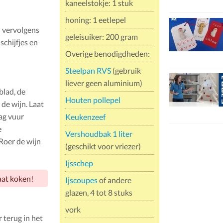
kaneelstokje: 1 stuk
honing: 1 eetlepel
d vervolgens
geleisuiker: 200 gram
schijfjes en
Overige benodigdheden:
Steelpan RVS
(gebruik
liever geen aluminium)
blad, de
Houten pollepel
 de wijn. Laat
aag vuur
Keukenzeef
e
Vershoudbak 1 liter
Roer de wijn
(geschikt voor vriezer)
Ijsschep
aat koken!
Ijscoupes
of andere
glazen, 4 tot 8 stuks
vork
 terug in het